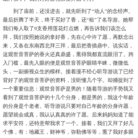
到了庙前，还没进去，就先听到了“动人”的念经声。
最后折腾了半天，终于买好了香，还“租”了名导游。她帮
我们每人取了9支香用莲花灯点燃，再告诉我们该怎么
拜，我们按照她说的拿好香，先在心中许了愿，再默念出
来，又各在东南西北拜三拜，最后把香插鼎中。说实话，
这观世音菩萨的香火还真鼎盛，熏得我都直流眼泪了。跨
入门槛，最先入眼的便是观世音菩萨眼睛半眯，微微低
头，一副俯视众生的模样。接着漫不经心听导游说了已经
背好了的观世音菩萨的资料，没听懂几个字。却捕捉到了
一个重要信息：观世音菩萨是男的！随着导游的手势我又
看到了观世音菩萨的十几个分身，都是男的，我这个年龄
的分身是个老者。听导游说只要对自己年龄的分身许愿，
愿望就会成真，我认认真真的许了愿。后来妈妈知道了能
求平安符，还特意帮我求了一个。接着，我们又拜了好几
个佛，有：地藏王，财神爷，弥勒佛等等，熏了我好多眼