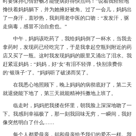
时要保持心情舒畅才能使病好得快点吗！”说着我轻轻地
搀扶着妈妈躺下，并为她掖好被角。过了一会儿，妈妈出
了一身汗，直吵热，我则用老中医的口吻：“发发汗，驱
走病毒，感冒不治自愈也。”
中午，妈妈该吃药了，我给妈妈倒了一杯水，当我去
拿药时，发现药已经吃完了，于是我拿起空瓶到附近的药
店又买了一瓶。这时我发现妈妈的眼里又涌出了泪水。我
赶紧逗妈妈：“妈妈，好‘女’有泪不轻弹，快别浪费你
的‘银珠子’了。”妈妈听了破涕而笑了。
在我悉心地照顾下，晚上妈妈的病彻底好了，第二天
就退烧能下地了，第三天就能精神抖擞地上班了。
临走时，妈妈把我搂在怀里，朝我脸上深深地吻了一
下。我感到幸福极了，那一刻我回味无穷，一瞬间，我好
像突然明白了什么……
每个人都爱母亲，却和母亲给予我们的爱不一样。我