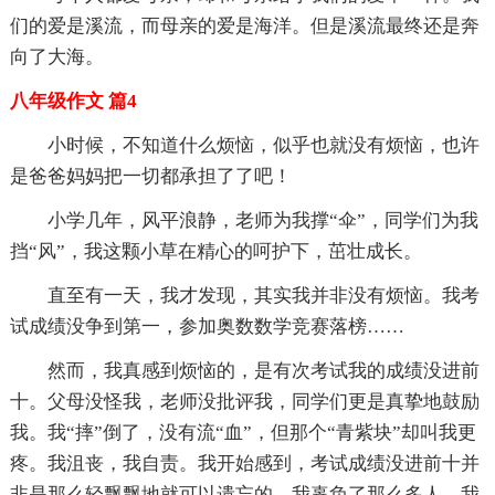
们的爱是溪流，而母亲的爱是海洋。但是溪流最终还是奔
向了大海。
八年级作文 篇4
小时候，不知道什么烦恼，似乎也就没有烦恼，也许
是爸爸妈妈把一切都承担了了吧！
小学几年，风平浪静，老师为我撑“伞”，同学们为我
挡“风”，我这颗小草在精心的呵护下，茁壮成长。
直至有一天，我才发现，其实我并非没有烦恼。我考
试成绩没争到第一，参加奥数数学竞赛落榜……
然而，我真感到烦恼的，是有次考试我的成绩没进前
十。父母没怪我，老师没批评我，同学们更是真挚地鼓励
我。我“摔”倒了，没有流“血”，但那个“青紫块”却叫我更
疼。我沮丧，我自责。我开始感到，考试成绩没进前十并
非是那么轻飘飘地就可以遗忘的。我辜负了那么多人，我