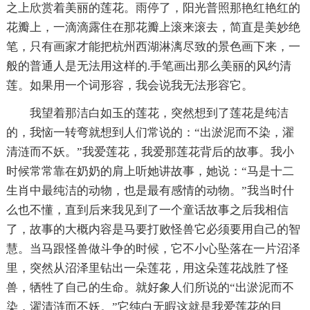
之上欣赏着美丽的莲花。雨停了，阳光普照那艳红艳红的
花瓣上，一滴滴露住在那花瓣上滚来滚去，简直是美妙绝
笔，只有画家才能把杭州西湖淋漓尽致的景色画下来，一
般的普通人是无法用这样的.手笔画出那么美丽的风约清
莲。如果用一个词形容，我会说我无法形容它。
我望着那洁白如玉的莲花，突然想到了莲花是纯洁
的，我恼一转弯就想到人们常说的：“出淤泥而不染，濯
清涟而不妖。”我爱莲花，我爱那莲花背后的故事。我小
时候常常靠在奶奶的肩上听她讲故事，她说：“马是十二
生肖中最纯洁的动物，也是最有感情的动物。”我当时什
么也不懂，直到后来我见到了一个童话故事之后我相信
了，故事的大概内容是马要打败怪兽它必须要用自己的智
慧。当马跟怪兽做斗争的时候，它不小心坠落在一片沼泽
里，突然从沼泽里钻出一朵莲花，用这朵莲花战胜了怪
兽，牺牲了自己的生命。就好象人们所说的“出淤泥而不
染，濯清涟而不妖。”它纯白无暇这就是我爱莲花的目