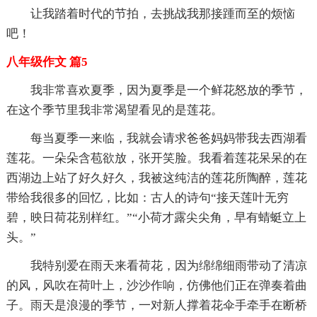
让我踏着时代的节拍，去挑战我那接踵而至的烦恼
吧！
八年级作文 篇5
我非常喜欢夏季，因为夏季是一个鲜花怒放的季节，
在这个季节里我非常渴望看见的是莲花。
每当夏季一来临，我就会请求爸爸妈妈带我去西湖看
莲花。一朵朵含苞欲放，张开笑脸。我看着莲花呆呆的在
西湖边上站了好久好久，我被这纯洁的莲花所陶醉，莲花
带给我很多的回忆，比如：古人的诗句“接天莲叶无穷
碧，映日荷花别样红。”“小荷才露尖尖角，早有蜻蜓立上
头。”
我特别爱在雨天来看荷花，因为绵绵细雨带动了清凉
的风，风吹在荷叶上，沙沙作响，仿佛他们正在弹奏着曲
子。雨天是浪漫的季节，一对新人撑着花伞手牵手在断桥