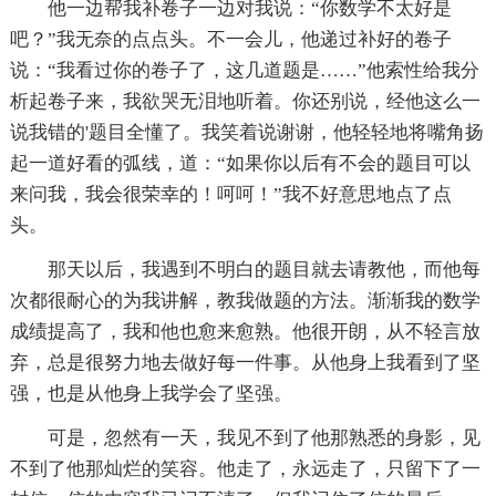
他一边帮我补卷子一边对我说：“你数学不太好是
吧？”我无奈的点点头。不一会儿，他递过补好的卷子
说：“我看过你的卷子了，这几道题是……”他索性给我分
析起卷子来，我欲哭无泪地听着。你还别说，经他这么一
说我错的'题目全懂了。我笑着说谢谢，他轻轻地将嘴角扬
起一道好看的弧线，道：“如果你以后有不会的题目可以
来问我，我会很荣幸的！呵呵！”我不好意思地点了点
头。
那天以后，我遇到不明白的题目就去请教他，而他每
次都很耐心的为我讲解，教我做题的方法。渐渐我的数学
成绩提高了，我和他也愈来愈熟。他很开朗，从不轻言放
弃，总是很努力地去做好每一件事。从他身上我看到了坚
强，也是从他身上我学会了坚强。
可是，忽然有一天，我见不到了他那熟悉的身影，见
不到了他那灿烂的笑容。他走了，永远走了，只留下了一