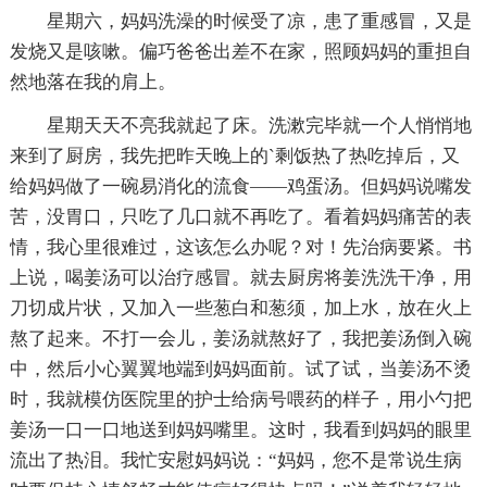
星期六，妈妈洗澡的时候受了凉，患了重感冒，又是
发烧又是咳嗽。偏巧爸爸出差不在家，照顾妈妈的重担自
然地落在我的肩上。
星期天天不亮我就起了床。洗漱完毕就一个人悄悄地
来到了厨房，我先把昨天晚上的`剩饭热了热吃掉后，又
给妈妈做了一碗易消化的流食——鸡蛋汤。但妈妈说嘴发
苦，没胃口，只吃了几口就不再吃了。看着妈妈痛苦的表
情，我心里很难过，这该怎么办呢？对！先治病要紧。书
上说，喝姜汤可以治疗感冒。就去厨房将姜洗洗干净，用
刀切成片状，又加入一些葱白和葱须，加上水，放在火上
熬了起来。不打一会儿，姜汤就熬好了，我把姜汤倒入碗
中，然后小心翼翼地端到妈妈面前。试了试，当姜汤不烫
时，我就模仿医院里的护士给病号喂药的样子，用小勺把
姜汤一口一口地送到妈妈嘴里。这时，我看到妈妈的眼里
流出了热泪。我忙安慰妈妈说：“妈妈，您不是常说生病