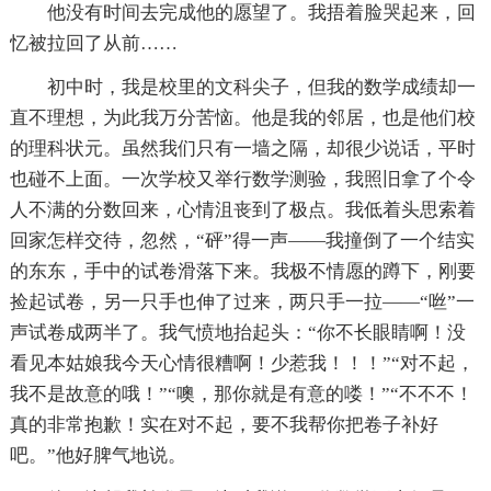
他没有时间去完成他的愿望了。我捂着脸哭起来，回
忆被拉回了从前……
初中时，我是校里的文科尖子，但我的数学成绩却一
直不理想，为此我万分苦恼。他是我的邻居，也是他们校
的理科状元。虽然我们只有一墙之隔，却很少说话，平时
也碰不上面。一次学校又举行数学测验，我照旧拿了个令
人不满的分数回来，心情沮丧到了极点。我低着头思索着
回家怎样交待，忽然，“砰”得一声——我撞倒了一个结实
的东东，手中的试卷滑落下来。我极不情愿的蹲下，刚要
捡起试卷，另一只手也伸了过来，两只手一拉——“咝”一
声试卷成两半了。我气愤地抬起头：“你不长眼睛啊！没
看见本姑娘我今天心情很糟啊！少惹我！！！”“对不起，
我不是故意的哦！”“噢，那你就是有意的喽！”“不不不！
真的非常抱歉！实在对不起，要不我帮你把卷子补好
吧。”他好脾气地说。