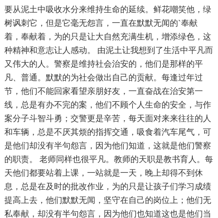
要从泥土中吸收水分来维持生命的延续。鲜花嘲笑他，绿
树讽刺它，但是它毫无怨言，一直在默默无闻的`奉献
着，奉献着，为的只是让大自然充满生机，增添绿色，这
种精神和意志让人感动。 由泥土让我想到了生活中平凡而
又伟大的人。警察是维持社会治安的，他们是那样的平
凡、普通。默默的为社会做出自己的贡献。每逢过年过
节，他们不能回家看望亲朋好友，一直奋战在治安第一
线，总是有办不完的案，他们不顾个人生命的安全，与作
案分子斗智斗勇；交警更是辛苦，每天面对来来往往的人
和车辆，总是不厌其烦的指挥交通，吸食着汽车尾气，可
是他们却没有半句怨言，因为他们知道，这就是他们警察
的职责。 老师同样也很平凡。教师的天职是教书育人。每
天他们都要站着上课，一站就是一天，晚上却得不到休
息，总是在及时的批改作业，为的只是让孩子们学习成绩
提高上去，他们默默无闻，坚守在自己的岗位上；他们无
私奉献，却没有半句怨言，因为他们也知道这也是他们当