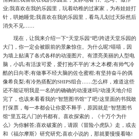
业;我喜欢在我的乐园里，玩着幼稚的过家家，为布娃娃打
针，哄她睡觉;我喜欢在我的乐园里，看鸟儿划过天际然后
消失不见……
现在，让我来介绍一下“天堂乐园”吧!跨进天堂乐园的
大门，你一定会被眼前的景象惊住。为什么呢?嘻嘻，因
为墙上贴满了各式各样的动漫图片。有漂亮美丽的人型电
脑，小叽;有活泼可爱，爱打抱不平的`木之本樱;有帅气冷
酷的日向枣;有做事不经大脑的佐仓蜜柑;有坚持奋斗的偶
像希良梨;有冷热搭配的SHIPS组合……怎么样，难道这些
还不能证明我是一名的的确确的动漫迷吗?动漫天地介绍
完了，也该来看看我的“智慧图书馆”了吧!这里面的书我敢
打保票，每一本都会让你爱不释手，原因就是“智慧图书
馆”里五花八门的书都有。喜欢探索的，《十万个为什
么》为你解答;喜欢破案的，请跟《冒险小虎队》走，或去
和《福尔摩斯》研究研究;喜欢小说的，那就要慢慢看咯!