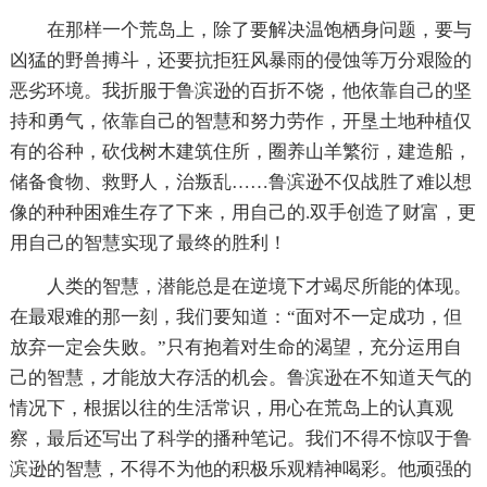
在那样一个荒岛上，除了要解决温饱栖身问题，要与
凶猛的野兽搏斗，还要抗拒狂风暴雨的侵蚀等万分艰险的
恶劣环境。我折服于鲁滨逊的百折不饶，他依靠自己的坚
持和勇气，依靠自己的智慧和努力劳作，开垦土地种植仅
有的谷种，砍伐树木建筑住所，圈养山羊繁衍，建造船，
储备食物、救野人，治叛乱……鲁滨逊不仅战胜了难以想
像的种种困难生存了下来，用自己的.双手创造了财富，更
用自己的智慧实现了最终的胜利！
人类的智慧，潜能总是在逆境下才竭尽所能的体现。
在最艰难的那一刻，我们要知道：“面对不一定成功，但
放弃一定会失败。”只有抱着对生命的渴望，充分运用自
己的智慧，才能放大存活的机会。鲁滨逊在不知道天气的
情况下，根据以往的生活常识，用心在荒岛上的认真观
察，最后还写出了科学的播种笔记。我们不得不惊叹于鲁
滨逊的智慧，不得不为他的积极乐观精神喝彩。他顽强的