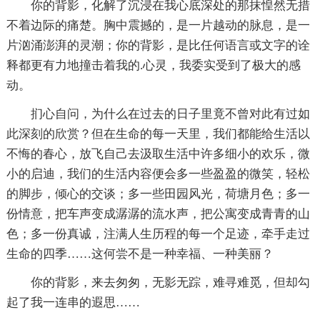
你的背影，化解了沉浸在我心底深处的那抹惶然无措
不着边际的痛楚。胸中震撼的，是一片越动的脉息，是一
片汹涌澎湃的灵潮；你的背影，是比任何语言或文字的诠
释都更有力地撞击着我的.心灵，我委实受到了极大的感
动。
扪心自问，为什么在过去的日子里竟不曾对此有过如
此深刻的欣赏？但在生命的每一天里，我们都能给生活以
不悔的春心，放飞自己去汲取生活中许多细小的欢乐，微
小的启迪，我们的生活内容便会多一些盈盈的微笑，轻松
的脚步，倾心的交谈；多一些田园风光，荷塘月色；多一
份情意，把车声变成潺潺的流水声，把公寓变成青青的山
色；多一份真诚，注满人生历程的每一个足迹，牵手走过
生命的四季……这何尝不是一种幸福、一种美丽？
你的背影，来去匆匆，无影无踪，难寻难觅，但却勾
起了我一连串的遐思……