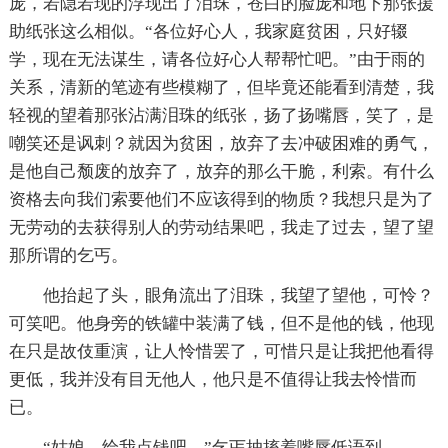
庞，若隐若现的浮现出了泪珠，苍白的脸庞和地下那张援
助纸张这么相似。“各位好心人，我家庭贫困，只好辍
学，现在无法谋生，请各位好心人帮帮忙吧。”由于雨的
关系，清新的笔迹有些模糊了，但毕竟还能看到清楚，我
轻视的望着那张沾满泪珠的纸张，扬了扬嘴唇，笑了，是
嘲笑还是讽刺？就因为贫困，放弃了去冲破困难的勇气，
是他自己颓废的放弃了，放弃的那么干脆，利索。有什么
资格去向我们索要他们不应该得到的物质？我想只是为了
无劳动的去获得别人的劳动结果吧，我走了过去，望了望
那所谓的乞丐。
他抬起了头，眼角流出了泪珠，我望了望他，可怜？
可笑吧。他身旁的铁罐中装满了钱，但不是他的钱，他现
在只是故伎重演，让人怜惜罢了，可惜只是让我把他看得
更低，我并没有目无他人，他只是不值得让我去怜惜而
已。
“姑娘，给我点钱吧。”乞丐抽搐着嘴唇低语到。