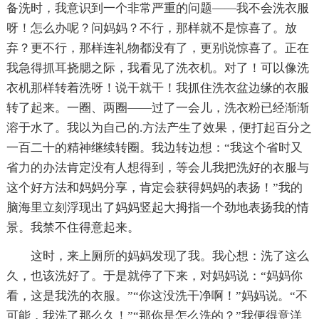
备洗时，我意识到一个非常严重的问题——我不会洗衣服
呀！怎么办呢？问妈妈？不行，那样就不是惊喜了。放
弃？更不行，那样连礼物都没有了，更别说惊喜了。正在
我急得抓耳挠腮之际，我看见了洗衣机。对了！可以像洗
衣机那样转着洗呀！说干就干！我抓住洗衣盆边缘的衣服
转了起来。一圈、两圈——过了一会儿，洗衣粉已经渐渐
溶于水了。我以为自己的.方法产生了效果，便打起百分之
一百二十的精神继续转圈。我边转边想：“我这个省时又
省力的办法肯定没有人想得到，等会儿我把洗好的衣服与
这个好方法和妈妈分享，肯定会获得妈妈的表扬！”我的
脑海里立刻浮现出了妈妈竖起大拇指一个劲地表扬我的情
景。我禁不住得意起来。
这时，来上厕所的妈妈发现了我。我心想：洗了这么
久，也该洗好了。于是就停了下来，对妈妈说：“妈妈你
看，这是我洗的衣服。”“你这没洗干净啊！”妈妈说。“不
可能，我洗了那么久！”“那你是怎么洗的？”我便得意洋