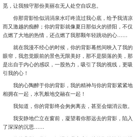
觅，让我独守那份美丽在无人处空自叹息。
你那背影恰似涓涓泉水叮咚流过我心底，给予我清凉
而又激越的痴醉；你的背影就像夏日那似火的骄阳，不仅
点燃了大地的热情，还点燃了我那颗年轻跳动的心……
就在我漫不经心的时候，你的背影蓦然间映入了我的
眼帘，我忽觉眼前的景色无限美好，那不是陨落的美，那
是出自于内心的感叹，一股热力，吸引了我的视线，更吸
引我的心！
我的心陶醉于你的背影，我的精神与你的背影紧紧地
相拥在一起，水乳般地交融在一起！
我知道，你的背影终会匆匆离去，甚至会烟消云散。
我安静地伫立在窗前，凝望着你那远去的背影，陷入
了深深的沉思……