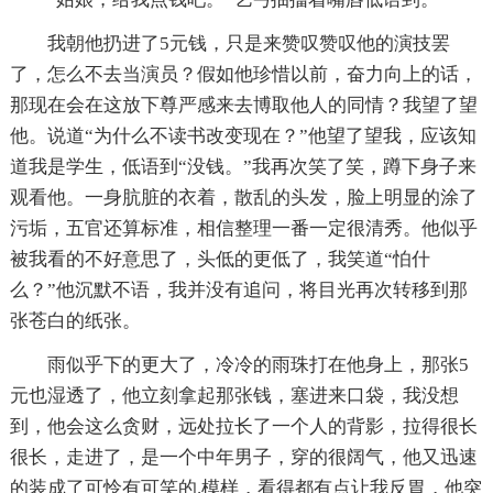
我朝他扔进了5元钱，只是来赞叹赞叹他的演技罢
了，怎么不去当演员？假如他珍惜以前，奋力向上的话，
那现在会在这放下尊严感来去博取他人的同情？我望了望
他。说道“为什么不读书改变现在？”他望了望我，应该知
道我是学生，低语到“没钱。”我再次笑了笑，蹲下身子来
观看他。一身肮脏的衣着，散乱的头发，脸上明显的涂了
污垢，五官还算标准，相信整理一番一定很清秀。他似乎
被我看的不好意思了，头低的更低了，我笑道“怕什
么？”他沉默不语，我并没有追问，将目光再次转移到那
张苍白的纸张。
雨似乎下的更大了，冷冷的雨珠打在他身上，那张5
元也湿透了，他立刻拿起那张钱，塞进来口袋，我没想
到，他会这么贪财，远处拉长了一个人的背影，拉得很长
很长，走进了，是一个中年男子，穿的很阔气，他又迅速
的装成了可怜有可笑的.模样，看得都有点让我反胃，他突