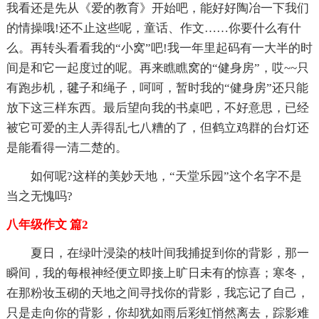
我看还是先从《爱的教育》开始吧，能好好陶冶一下我们
的情操哦!还不止这些呢，童话、作文……你要什么有什
么。再转头看看我的“小窝”吧!我一年里起码有一大半的时
间是和它一起度过的呢。再来瞧瞧窝的“健身房”，哎~~只
有跑步机，毽子和绳子，呵呵，暂时我的“健身房”还只能
放下这三样东西。最后望向我的书桌吧，不好意思，已经
被它可爱的主人弄得乱七八糟的了，但鹤立鸡群的台灯还
是能看得一清二楚的。
如何呢?这样的美妙天地，“天堂乐园”这个名字不是
当之无愧吗?
八年级作文 篇2
夏日，在绿叶浸染的枝叶间我捕捉到你的背影，那一
瞬间，我的每根神经便立即接上旷日未有的惊喜；寒冬，
在那粉妆玉砌的天地之间寻找你的背影，我忘记了自己，
只是走向你的背影，你却犹如雨后彩虹悄然离去，踪影难