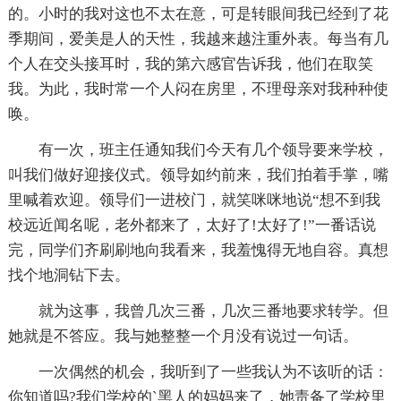
的。小时的我对这也不太在意，可是转眼间我已经到了花
季期间，爱美是人的天性，我越来越注重外表。每当有几
个人在交头接耳时，我的第六感官告诉我，他们在取笑
我。为此，我时常一个人闷在房里，不理母亲对我种种使
唤。
有一次，班主任通知我们今天有几个领导要来学校，
叫我们做好迎接仪式。领导如约前来，我们拍着手掌，嘴
里喊着欢迎。领导们一进校门，就笑咪咪地说“想不到我
校远近闻名呢，老外都来了，太好了!太好了!”一番话说
完，同学们齐刷刷地向我看来，我羞愧得无地自容。真想
找个地洞钻下去。
就为这事，我曾几次三番，几次三番地要求转学。但
她就是不答应。我与她整整一个月没有说过一句话。
一次偶然的机会，我听到了一些我认为不该听的话：
你知道吗?我们学校的`黑人的妈妈来了，她责备了学校里