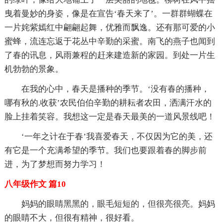
曳着曼妙的身姿，像是在宣告‘春天来了’。一群群蝴蝶在
一片姹紫嫣红中翩翩起舞，优雅而飘逸。还有那可爱的小
蜜蜂，流连忘返于花丛中辛勤的采蜜。南飞的燕子也闻到
了春的讯息，风雨兼程的赶来建造新的家园。到处一片生
机勃勃的景象。
在我的心中，春天是播种的季节。‘没有春的播种，
哪有秋的.收获’农民伯伯辛勤的耕耘者农田，洒满汗水的
脸上挂着笑容。我想这一定是春天最美的一道风景线吧！
‘一年之计在于春’我喜爱春天，不仅因为它的美，还
有它是一个充满希望的季节。我们也要跟着春的脚步前
进，为了梦想而努力学习！
八年级作文 篇10
妈妈的眼睛黑黑的，眼毛短短的，但很亮很亮。妈妈
的眼睛不大，但很有精神，很好看。