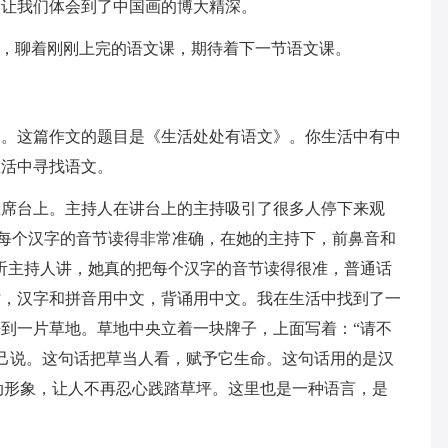
让我们体会到了中国画的博大精深。
，聊着刚刚上完的语文课，期待着下一节语文课。
这篇作文的题目是《生活处处有语文》。你生活中有中
生活中寻找语文。
台上。主持人在讲台上的主持吸引了很多人停下来观
把每个汉字的音节读得非常准确，在她的主持下，前鼻音和
听主持人讲，她真的把每个汉字的音节读得很准，普通话
时，汉字和拼音用中文，背诵用中文。我在生活中找到了一
到一片草地。草地中央立着一块牌子，上面写着：“请不
自己说。这句话把草当人看，赋予它生命。这句话用的是汉
动形象，让人不再忍心践踏草坪。这里也是一种语言，是