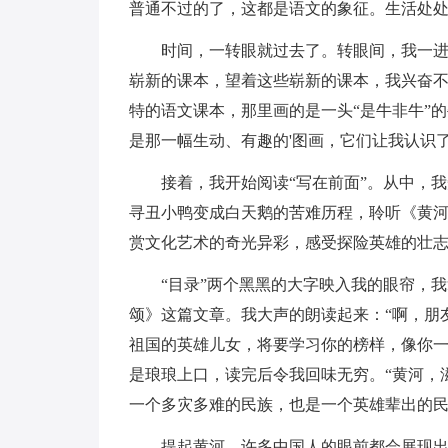
普通不过的了，这都是语文的象征。生活处
时间，一转眼就过去了。转眼间，我一进入
崭新的课本，望着这些崭新的课本，我兴奋
特的语文课本，那里画的是一头“是牛非牛”
是那一幅生动、有趣的'图画，它们让我认识
接着，我开始阅读“写在前面”。从中，我
寻丑小鸭变成白天鹅的苦难历程，聆听《黄河
赏文化艺术的奇光异彩，感受探险英雄的壮
“目录”两个黑黑的大字映入我的眼帘，我拿
颂》这篇文章。我大声的朗读起来：“啊，朋
祖国的英雄儿女，将要学习你的榜样，像你一
是琅琅上口，读完后令我回味无穷。“黄河，
一个多灾多难的民族，也是一个英雄辈出的
提起黄河。许多中国人的眼前都会展现出一