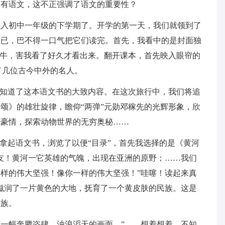
处有语文，这不正强调了语文的重要性？
初中一年级的下学期了。开学的第一天，我们就领到了
不已，巴不得一口气把它们读完。首先，我看中的是封面独
的牛，害我看了好久才看出来。翻开课本，首先映入眼帘的
了几位古今中外的名人。
知道了这本语文书的大致内容。在这次旅行中，我们将追
颂》的雄壮旋律，瞻仰“两弹”元勋邓稼先的光辉形象，欣
志豪情，探索动物世界的无穷奥秘……
起语文书，浏览了以便“目录”，首先我选择的是《黄河
友！黄河一它英雄的气魄，出现在亚洲的原野；……我们
样的伟大坚强！像你一样的伟大坚强！”哇噻！读起来真
滋润了一片黄色的大地，抚育了一个黄皮肤的民族。这是
民族。
幅奔腾恣肆。浊浪滔天的画面。”……想着想着，不知