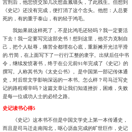
宫刑后，他悲愤交加几次想血溅墙头，了此残生。但想到
《史记》还没有完成，便打消了这个念头。他想：人总要
死的，有的重于泰山，有的轻于鸿毛。
我如果就这样死了，不是比鸿毛还轻吗？我一定要活
下去！我一定要写完这部史书！想到这里，他尽力克制自
己，把个人耻辱，痛苦全都埋在心底，重新摊开光洁平滑
的.竹简，在上面写下了一行行工整的隶字。出狱后任中书
令，继续发愤著书，终于在公元前91年完成了《史记》的
撰写。人称其书为《太史公书》。是中国第一部记传体通
史，对后世文学影响深远的一本书。怎么样？司马迁写史
记的路程艰辛吗？这篇文章让我们知道挫折，困难，失败
是每一位成功人士的必经之路。
史记读书心得5
《史记》这本书不但是中国文学史上第一本传通史，
而且是司马迁走南闯北，呕心沥血完成的旷世巨作，史记