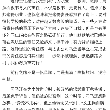
这种责任感使我想到我们的职业——教师。教师，肩
负着教书育人的重任，不仅是教书，更要育人。选择了教
师这份职业，也就意味着把这份责任感担在了肩上，要对
得起学校的栽培，对得起无数家长的期望。有一些人在这
份责任感的重压下迷失了方向，迷失了自我，但是也有更
多的同仁继续在教育之路砥砺前行，他们默默地把已经掉
落在泥坑里的责任又捡起来，擦干净，努力背起继续上
路。这种强烈的责任感，与太史公司马迁当年立志完成史
书的责任感是何其相似——纵然不被理解、纵然前路坎
坷，我仍愿负重前行！
前行之路不是一帆风顺，而是充满了曲折坎坷、泥泞
荆棘。
司马迁在为李陵辩护时，被暴怒的汉武帝下狱将斩，
后虽免于斩首，但仍被施以宫刑。这个时候，司马迁想到
放弃，“身毁不用矣”。但是他转念又想到，“文王拘而演
周易，孔子厄而作春秋；屈原放逐，乃著《离骚》；左丘