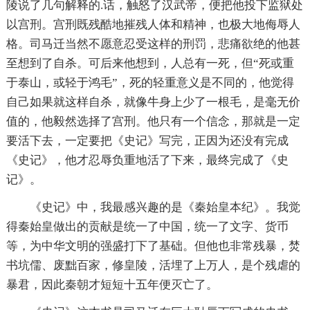
陵说了几句解释的.话，触怒了汉武帝，便把他投下监狱处
以宫刑。宫刑既残酷地摧残人体和精神，也极大地侮辱人
格。司马迁当然不愿意忍受这样的刑罚，悲痛欲绝的他甚
至想到了自杀。可后来他想到，人总有一死，但“死或重
于泰山，或轻于鸿毛”，死的轻重意义是不同的，他觉得
自己如果就这样自杀，就像牛身上少了一根毛，是毫无价
值的，他毅然选择了宫刑。他只有一个信念，那就是一定
要活下去，一定要把《史记》写完，正因为还没有完成
《史记》，他才忍辱负重地活了下来，最终完成了《史
记》。
《史记》中，我最感兴趣的是《秦始皇本纪》。我觉
得秦始皇做出的贡献是统一了中国，统一了文字、货币
等，为中华文明的强盛打下了基础。但他也非常残暴，焚
书坑儒、废黜百家，修皇陵，活埋了上万人，是个残虐的
暴君，因此秦朝才短短十五年便灭亡了。