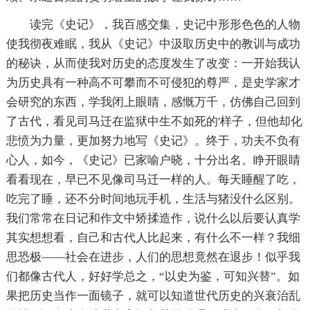
读完《史记》，我百感交集，史记中形形色色的人物
使我彻夜难眠，我从《史记》中汲取历史中的教训与成功
的秘诀，从而使我对历史的态度发生了改变：一开始我认
为历史具有一种高不可攀而不可侵犯的尊严，是史学家才
会研究的东西，学我闭上眼睛，感慨万千，仿佛自己回到
了古代，看见司马迁在监狱中生不如死的'样子，但他却化
悲愤为力量，更加努力地写《史记》。终于，功夫不负有
心人，如今，《史记》已家喻户晓，十分出名。睁开眼睛
看看现在，早已不见像司马迁一样的人。每天睡醒了吃，
吃完了睡，还不分时间地玩手机，生活与猪没什么区别。
我们常常在日记和作文中矫揉造作，说什么以后要认真学
其实想想看，自己和古代人比起来，有什么不一样？我细
思恐极——社会在进步，人们的思想竟然在退步！似乎我
们都像古代人，好好学总之，“以史为鉴，可知兴替”。如
果把历史当作一面镜子，就可以知道世代历史的兴衰治乱