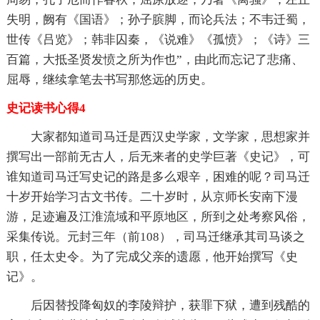
失明，阙有《国语》；孙子膑脚，而论兵法；不韦迁蜀，
世传《吕览》；韩非囚秦，《说难》《孤愤》；《诗》三
百篇，大抵圣贤发愤之所为作也”，由此而忘记了悲痛、
屈辱，继续拿笔去书写那悠远的历史。
史记读书心得4
大家都知道司马迁是西汉史学家，文学家，思想家并
撰写出一部前无古人，后无来者的史学巨著《史记》，可
谁知道司马迁写史记的路是多么艰辛，困难的呢？司马迁
十岁开始学习古文书传。二十岁时，从京师长安南下漫
游，足迹遍及江淮流域和平原地区，所到之处考察风俗，
采集传说。元封三年（前108），司马迁继承其司马谈之
职，任太史令。为了完成父亲的遗愿，他开始撰写《史
记》。
后因替投降匈奴的李陵辩护，获罪下狱，遭到残酷的