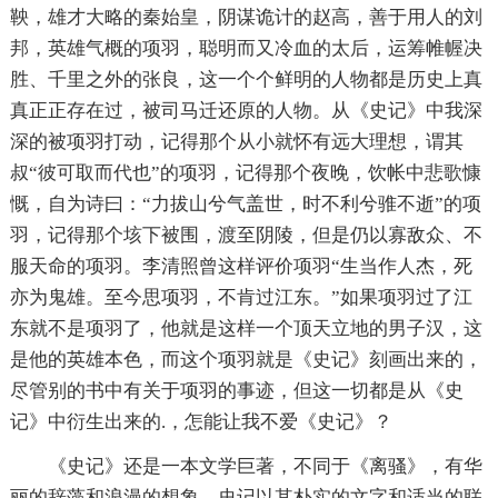
鞅，雄才大略的秦始皇，阴谋诡计的赵高，善于用人的刘
邦，英雄气概的项羽，聪明而又冷血的太后，运筹帷幄决
胜、千里之外的张良，这一个个鲜明的人物都是历史上真
真正正存在过，被司马迁还原的人物。从《史记》中我深
深的被项羽打动，记得那个从小就怀有远大理想，谓其
叔“彼可取而代也”的项羽，记得那个夜晚，饮帐中悲歌慷
慨，自为诗曰：“力拔山兮气盖世，时不利兮骓不逝”的项
羽，记得那个垓下被围，渡至阴陵，但是仍以寡敌众、不
服天命的项羽。李清照曾这样评价项羽“生当作人杰，死
亦为鬼雄。至今思项羽，不肯过江东。”如果项羽过了江
东就不是项羽了，他就是这样一个顶天立地的男子汉，这
是他的英雄本色，而这个项羽就是《史记》刻画出来的，
尽管别的书中有关于项羽的事迹，但这一切都是从《史
记》中衍生出来的.，怎能让我不爱《史记》？
《史记》还是一本文学巨著，不同于《离骚》，有华
丽的辞藻和浪漫的想象，史记以其朴实的文字和适当的联