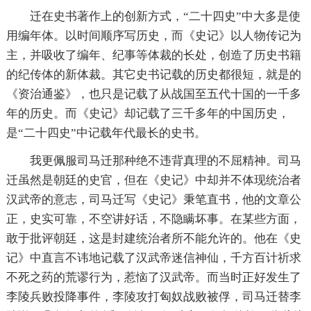
迁在史书著作上的创新方式，“二十四史”中大多是使
用编年体。以时间顺序写历史，而《史记》以人物传记为
主，并吸收了编年、纪事等体裁的长处，创造了历史书籍
的纪传体的新体裁。其它史书记载的历史都很短，就是的
《资治通鉴》，也只是记载了从战国至五代十国的一千多
年的历史。而《史记》却记载了三千多年的中国历史，
是“二十四史”中记载年代最长的史书。
我更佩服司马迁那种绝不违背真理的不屈精神。司马
迁虽然是朝廷的史官，但在《史记》中却并不体现统治者
汉武帝的意志，司马迁写《史记》秉笔直书，他的文章公
正，史实可靠，不空讲好话，不隐瞒坏事。在某些方面，
敢于批评朝廷，这是封建统治者所不能允许的。他在《史
记》中直言不讳地记载了汉武帝迷信神仙，千方百计祈求
不死之药的荒谬行为，惹恼了汉武帝。而当时正好发生了
李陵兵败投降事件，李陵攻打匈奴战败被俘，司马迁替李