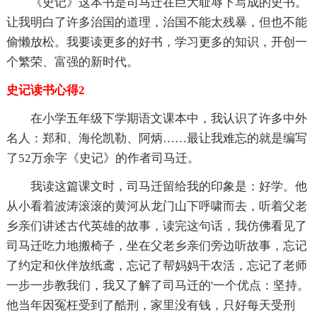
《史记》这本书是司马迁在巨大耻辱下写成的史书。
让我明白了许多治国的道理，治国不能太残暴，但也不能
偷懒放松。我要读更多的好书，学习更多的知识，开创一
个繁荣、富强的新时代。
史记读书心得2
在小学五年级下学期语文课本中，我认识了许多中外
名人：郑和、海伦凯勒、阿炳……最让我难忘的就是编写
了52万余字《史记》的作者司马迁。
我读这篇课文时，司马迁留给我的印象是：好学。他
从小看着波涛滚滚的黄河从龙门山下呼啸而去，听着父老
乡亲们讲述古代英雄的故事，读完这句话，我仿佛看见了
司马迁吃力地搬椅子，坐在父老乡亲们旁边听故事，忘记
了约定和伙伴放纸鸢，忘记了帮妈妈干农活，忘记了老师
一步一步教我们，我又了解了司马迁的'一个优点：坚持。
他当年因冤枉受到了酷刑，家里没有钱，只好每天受刑