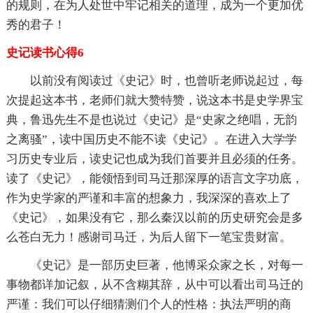
的规则，在为人处世中牢记相关的道理，成为一个更加优
秀的君子！
史记读书心得6
以前没有阅读过《史记》时，也曾听老师说起过，每
次提起这本书，老师们就大赞特赞，说这本书是史学界宝
典，鲁迅先生不是也说过《史记》是“史家之绝唱，无韵
之离骚”，读中国历史不能不读《史记》。在进入大学学
习历史专业后，读史记也成为我们首要并且必须的任务。
读了《史记》，能领悟到司马迁那深厚的语言文字功底，
作为史学家的严谨和丰富的想象力，我深深的喜欢上了
《史记》，如果没有它，那么秦汉以前的历史研究会是多
么苍白无力！感谢司马迁，为后人留下一笔宝贵财富。
《史记》是一部历史巨著，他博采众家之长，对每一
事物都详加记叙，从不含糊其辞，从中可以看出司马迁的
严谨：我们可以仔细猜测们个人的性格：执法严明的商