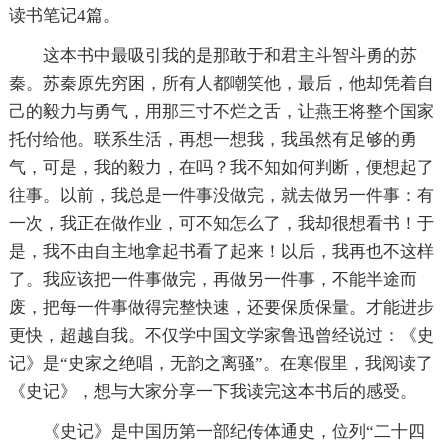
读书笔记4篇。
这本书中最吸引我的是那敢于和君主斗智斗勇的苏
秦。苏秦原先穷困，所有人都嘲笑他，最后，他却凭着自
己的毅力与勇气，用那三寸不烂之舌，让燕王将整个国家
托付给他。联系生活，再想一想我，我虽然有足够的勇
气，可是，我的毅力，在吗？我不知如何判断，便想起了
往事。以前，我总是一件事没做完，就去做另一件事：有
一次，我正在做作业，可不知怎么了，我却很想看书！于
是，我不由自主地拿起书看了起来！以后，我再也不这样
了。我应该把一件事做完，再做另一件事，不能半途而
废，把每一件事做得完整快速，还要保质保量。才能进步
更快，超越自我。不仅学中国文学家鲁迅曾经说过：《史
记》是“史家之绝唱，无韵之离骚”。在寒假里，我阅读了
《史记》，想与大家分享一下我读完这本书后的感受。
《史记》是中国历第一部纪传体通史，位列“二十四