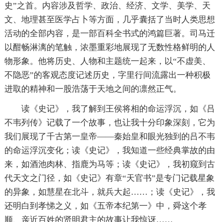
史”之首。内容涉及哲学、政治、经济、文学、美学、天
文、地理甚至医学占卜等方面，几乎囊括了当时人类思想
活动的全部内容，是一部百科全书式的鸿篇巨著。司马迁
以酣畅淋漓的笔触，浓墨重彩地展现了无数性格鲜明的人
物形象。他将历史、人物和主题统一起来，以“不虚美、
不隐恶”的客观态度记述历史，字里行间流露出一种积极
进取的精神和一股浩荡于天地之间的凛然正气。
读《史记》，我了解到王侯将相的命运浮沉，如《吕
不韦列传》记载了一个故事，也让我十分印象深刻，它为
我们展现了千古第一皇帝——秦始皇和眼光独到的吕不韦
的命运浮沉变化；读《史记》，我知道一些经典掌故的由
来，如酒池肉林、指鹿为马等；读《史记》，我初窥到古
代天文之门径，如《史记》有章“天官书”是专门记载星象
的异象，如慧星在北斗，就兵大起……；读《史记》，我
还明白到孝悌之义，如《五帝本纪第一》中，舜这个孝
顺、亲近百姓的贤明君主的故事让我惊讶……