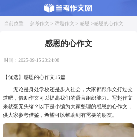
>
>
>
当前位置：
参考作文
话题作文
感恩
感恩的心作文
感恩的心作文
时间：2025-09-15 23:24:08
【优选】感恩的心作文15篇
无论是身处学校还是步入社会，大家都跟作文打过交
道吧，借助作文可以提高我们的语言组织能力。写起作文
来就毫无头绪？以下是小编为大家整理的感恩的心作文，
供大家参考借鉴，希望可以帮助到有需要的朋友。