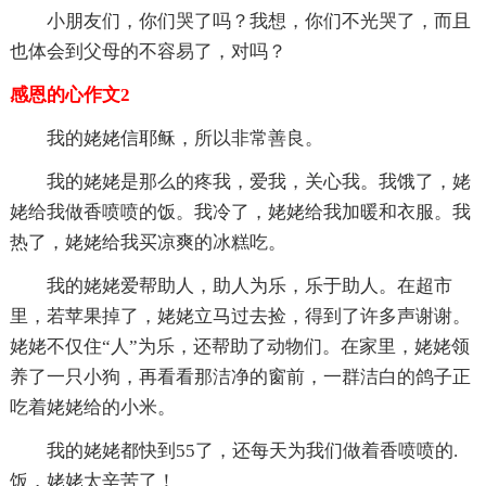
小朋友们，你们哭了吗？我想，你们不光哭了，而且
也体会到父母的不容易了，对吗？
感恩的心作文2
我的姥姥信耶稣，所以非常善良。
我的姥姥是那么的疼我，爱我，关心我。我饿了，姥
姥给我做香喷喷的饭。我冷了，姥姥给我加暖和衣服。我
热了，姥姥给我买凉爽的冰糕吃。
我的姥姥爱帮助人，助人为乐，乐于助人。在超市
里，若苹果掉了，姥姥立马过去捡，得到了许多声谢谢。
姥姥不仅住“人”为乐，还帮助了动物们。在家里，姥姥领
养了一只小狗，再看看那洁净的窗前，一群洁白的鸽子正
吃着姥姥给的小米。
我的姥姥都快到55了，还每天为我们做着香喷喷的.
饭，姥姥太辛苦了！