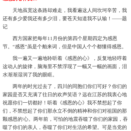
天地虽宽这条路却难走，我看遍这人间坎坷辛苦，我
还有多少爱我还有多少泪，要苍天知道我不认输！——题
记
西方国家把每年11月份的第四个星期四定为感恩
节。“感恩”虽是个舶来词，但是中国人个个都懂得感恩。
我一遍又一遍地聆听着《感恩的心》，反复地轻哼着
这动人的旋律，脑海里不禁浮现了一幅又一幅的画面，泪
水渐渐湿润了我的眼眶。
两年的时光过去了，四川的同胞们你们可好？你们的
家园是否又充满了往日的欢声笑语？远在江苏的我衷心地
祝愿你们一切都好！听着《感恩的心》我不禁想起了你
们，不禁想起了你们那永立不倒的精神和你们对祖国的那
颗感恩的'心。两年前，可怕的地震吞噬了你们的家园，吞
噬了你们的亲人，吞噬了你们对生活的希望。可是当党的