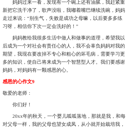
妈妈过来一看，发现有一个碗上还有油腻，我赶紧重
新把它洗干净了，歌声没啦，我嘟着嘴巴继续洗碗，妈妈
走过来说：“别生气，失败是成功之母嘛，以后要多多练
习呀，相信你下次一定会洗好的！”
妈妈教给我很多生活中做人和做事的道理，希望我以
后成为一个对社会有责任心的人，我不会辜负妈妈对我的
期望，我现在要改掉不专心和粗心的坏毛病，需要学习更
多的知识，使自己将来成为一个智慧型人才。我们要感谢
妈妈，对妈妈有一颗感恩的心。
感恩的心作文9
敬爱的老师：
你们好！
20xx年的秋天，一个婴儿呱呱落地，那就是我，和每
对父母一样，我的父母也望女成凤，从小就开始栽培我，