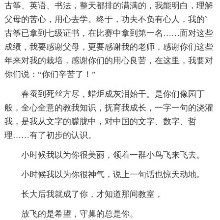
古筝、英语、书法，整天都排的满满的，我能明白，理解
父母的苦心，用心去学。终于，功夫不负有心人，我的`
古筝已拿到七级证书，在比赛中拿到第一名……面对这些
成绩，我要感谢父母，更要感谢我的老师，感谢你们这些
年来对我的栽培，感谢你们的用心良苦，在这里，我要对
你们说：“你们辛苦了！”
春蚕到死丝方尽，蜡炬成灰泪始干。是你们像园丁
般，全心全意的教我知识，抚育我成长，一字一句的浇灌
我，是我从文字的朦胧中，对中国的文字、数字、哲
理……有了初步的认识。
小时候我以为你很美丽，领着一群小鸟飞来飞去。
小时候我以为你很神气，说上一句话也惊天动地。
长大后我就成了你，才知道那间教室，
放飞的是希望，守巢的总是你。