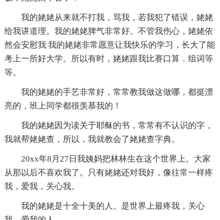
我的姥姥从来就不打我，骂我，若我犯了错误，姥姥
给我讲道理。我的姥姥脾气非常好。不管我伤心，姥姥依
然会安慰我 我的姥姥非常愿意让我快乐的学习，长大了能
考上一所好大学。所以有时，姥姥跟我比赛口算．组词等
等。
我的姥姥的手艺非常好，常常教我做这做哪，都挺漂
亮的，班上同学都很羡慕我的！
我的姥姥因为读关于耶稣的书，常常有不认识的字，
我就帮姥姥查，所以，我就教会了姥姥查字典。
20xx年8月27日我姨妈把林林生在这个世界上。大家
从那以后不喜欢我了。只有姥姥还对我好，像往常一样疼
我，爱我，关心我。
我的姥姥是十全十美的人。是世界上最疼我，关心
我，爱我的人。