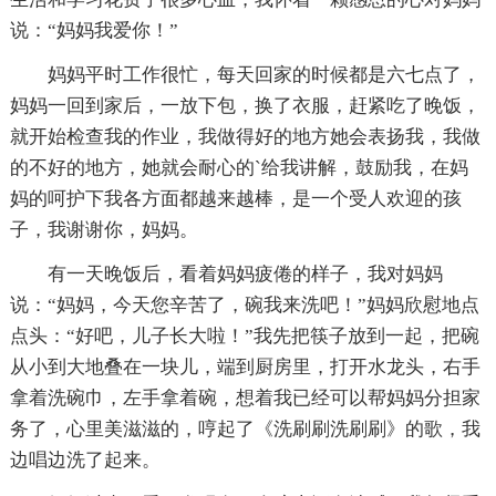
说：“妈妈我爱你！”
妈妈平时工作很忙，每天回家的时候都是六七点了，
妈妈一回到家后，一放下包，换了衣服，赶紧吃了晚饭，
就开始检查我的作业，我做得好的地方她会表扬我，我做
的不好的地方，她就会耐心的`给我讲解，鼓励我，在妈
妈的呵护下我各方面都越来越棒，是一个受人欢迎的孩
子，我谢谢你，妈妈。
有一天晚饭后，看着妈妈疲倦的样子，我对妈妈
说：“妈妈，今天您辛苦了，碗我来洗吧！”妈妈欣慰地点
点头：“好吧，儿子长大啦！”我先把筷子放到一起，把碗
从小到大地叠在一块儿，端到厨房里，打开水龙头，右手
拿着洗碗巾，左手拿着碗，想着我已经可以帮妈妈分担家
务了，心里美滋滋的，哼起了《洗刷刷洗刷刷》的歌，我
边唱边洗了起来。