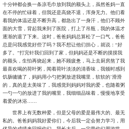
十分钟都会换一条凉毛巾放到我的额头上，虽然爸妈一直
在不停的忙碌着，但我还是高烧不退，浑身无力。他们看
着我的体温还是不断升高，都急出了一身汗，他们不顾外
面的大雪，背起我来到了医院，打上了吊瓶，我的体温才
逐渐的退了下来。这时，爸爸妈妈总算松了一口气，爸爸
总是问我感觉好些了吗？我不想让他们担心，就说：“好
多了。”打完针我们回到了家，但妈妈还是不断的摸摸我
的额头，生怕再烧起来，她不顾疲惫，马上去厨房熬了我
最喜欢喝的荷叶粥，闻着荷叶淡淡的清香味，我顿时感到
饥肠辘辘了，妈妈用小勺把粥放进我嘴里，软软的`滑滑
的，真的是太美味了，我感觉到妈妈对我的爱，也随着粥
一勺一勺的放进了我的嘴里，我细细品味着，慢慢地享受
着爱的沐浴……
世界上有无数种爱，但是父母的爱是最伟大的、最无
私的。爸爸妈妈我好爱你们，今后我一定会努力学习，用
优异的成绩来回报你们。我长大后，一定带你们周游世