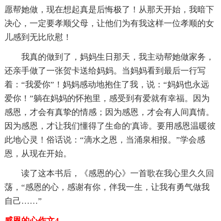
愿帮她做，现在想起真是后悔极了！从那天开始，我暗下
决心，一定要孝顺父母，让他们为有我这样一位孝顺的女
儿感到无比欣慰！
我真的做到了，妈妈生日那天，我主动帮她做家务，
还亲手做了一张贺卡送给妈妈。当妈妈看到最后一行写
着：“我爱你”！妈妈感动地抱住了我，说：“妈妈也永远
爱你！”躺在妈妈的怀抱里，感受到有爱就有幸福。因为
感恩，才会有真挚的情感；因为感恩，才会有人间真情。
因为感恩，才让我们懂得了生命的'真谛。要用感恩温暖彼
此地心灵！俗话说：“滴水之恩，当涌泉相报。”学会感
恩，从现在开始。
读了这本书后，《感恩的心》一首歌在我心里久久回
荡，“感恩的心，感谢有你，伴我一生，让我有勇气做我
自己……”
感恩的心作文4