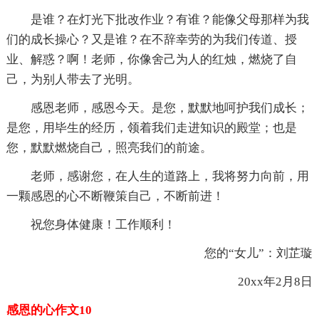
是谁？在灯光下批改作业？有谁？能像父母那样为我
们的成长操心？又是谁？在不辞幸劳的为我们传道、授
业、解惑？啊！老师，你像舍己为人的红烛，燃烧了自
己，为别人带去了光明。
感恩老师，感恩今天。是您，默默地呵护我们成长；
是您，用毕生的经历，领着我们走进知识的殿堂；也是
您，默默燃烧自己，照亮我们的前途。
老师，感谢您，在人生的道路上，我将努力向前，用
一颗感恩的心不断鞭策自己，不断前进！
祝您身体健康！工作顺利！
您的“女儿”：刘芷璇
20xx年2月8日
感恩的心作文10