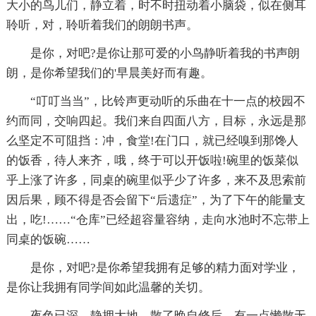
大小的鸟儿们，静立着，时不时扭动着小脑袋，似在侧耳
聆听，对，聆听着我们的朗朗书声。
是你，对吧?是你让那可爱的小鸟静听着我的书声朗
朗，是你希望我们的'早晨美好而有趣。
“叮叮当当”，比铃声更动听的乐曲在十一点的校园不
约而同，交响四起。我们来自四面八方，目标，永远是那
么坚定不可阻挡：冲，食堂!在门口，就已经嗅到那馋人
的饭香，待人来齐，哦，终于可以开饭啦!碗里的饭菜似
乎上涨了许多，同桌的碗里似乎少了许多，来不及思索前
因后果，顾不得是否会留下“后遗症”，为了下午的能量支
出，吃!……“仓库”已经超容量容纳，走向水池时不忘带上
同桌的饭碗……
是你，对吧?是你希望我拥有足够的精力面对学业，
是你让我拥有同学间如此温馨的关切。
夜色已深，静拥大地。散了晚自修后，有一点懒散无