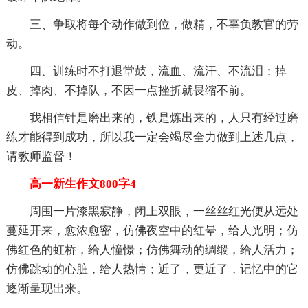
三、争取将每个动作做到位，做精，不辜负教官的劳
动。
四、训练时不打退堂鼓，流血、流汗、不流泪；掉
皮、掉肉、不掉队，不因一点挫折就畏缩不前。
我相信针是磨出来的，铁是炼出来的，人只有经过磨
练才能得到成功，所以我一定会竭尽全力做到上述几点，
请教师监督！
高一新生作文800字4
周围一片漆黑寂静，闭上双眼，一丝丝红光便从远处
蔓延开来，愈浓愈密，仿佛夜空中的红晕，给人光明；仿
佛红色的虹桥，给人憧憬；仿佛舞动的绸缎，给人活力；
仿佛跳动的心脏，给人热情；近了，更近了，记忆中的它
逐渐呈现出来。