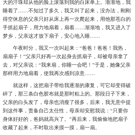
大的汗珠却从他的脸上滚落到我的白床单上。渐渐地，我
睡着了……不知过了多久，我又叫了起来，没办法，刚刚
得空休息的父亲只好从床上再一次爬起来，用他那苍白的
手抓起扇子，用力地扇着，扇着……渐渐地，我又进入了
梦乡，父亲这才放下扇子，安心地入睡……
午夜时分，我又一次叫起来：“爸爸！爸爸！我热，
扇扇子！”父亲只好再一次起身去抓扇子，却被母亲拿了
去，对父亲说：“我来扇，你睡一会吧！”于是，她像父亲
那样用力地扇着，使我再次感到凉意……
就这样，这把扇子带给我逐渐的康复，可它却变得破
碎了，那三条白色胶布就是那时粘上的。那段日子下来，
父亲的白头发了，母亲也消瘦了很多，后来，我无意中提
到这件事，责备自己太任性，母亲却安慰我说：“只要你
身体好好的，爸妈就高兴了。”再后来，我偷偷地把扇子
收藏了起来，不时取出来摸一摸，扇一扇。