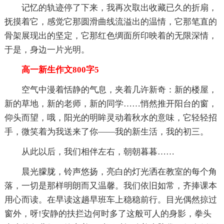
记忆的轨迹停了下来，我再次取出收藏已久的折扇，
抚摸着它，感觉它那圆滑曲线流溢出的温情，它那笔直的
骨架展现出的坚定，它那红色绸面所印映着的无限深情，
于是，身边一片光明。
高一新生作文800字5
空气中漫着恬静的气息，夹着几许新奇：新的楼屋，
新的草地，新的老师，新的同学……悄然推开阳台的窗，
仰头而望，哦，阳光的明眸灵动着秋水的意味，它轻轻招
手，微笑着为我送来了你——我的新生活，我的初三。
从此以后，我们相伴左右，朝朝暮暮……
晨光朦胧，铃声悠扬，亮白的灯光洒在教室的每个角
落，一切是那样明朗而又温馨。我们依旧如常，齐捧课本
用心而读。在早读这趟早班车上稳稳前行。目光偶然掠过
窗外，呀!安静的扶拦边何时多了这般可人的身影，拳头