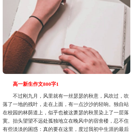
高一新生作文800字1
不过刚九月，风里就有一丝瑟瑟的秋意，风吹过，吹
落了一地的残叶，走在上面，有一点沙沙的轻响。独自站
在校园的林荫道上，似乎也被这萧瑟的秋景染上了一层落
寞。抬头望望不远处孤独地立在晚风中的宿舍楼，忍不住
有些淡淡的困惑：真的要在这里，度过我初中生涯的最后