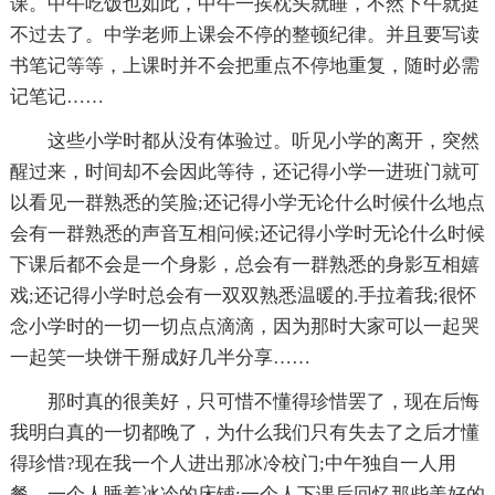
课。中午吃饭也如此，中午一挨枕头就睡，不然下午就挺
不过去了。中学老师上课会不停的整顿纪律。并且要写读
书笔记等等，上课时并不会把重点不停地重复，随时必需
记笔记……
这些小学时都从没有体验过。听见小学的离开，突然
醒过来，时间却不会因此等待，还记得小学一进班门就可
以看见一群熟悉的笑脸;还记得小学无论什么时候什么地点
会有一群熟悉的声音互相问候;还记得小学时无论什么时候
下课后都不会是一个身影，总会有一群熟悉的身影互相嬉
戏;还记得小学时总会有一双双熟悉温暖的.手拉着我;很怀
念小学时的一切一切点点滴滴，因为那时大家可以一起哭
一起笑一块饼干掰成好几半分享……
那时真的很美好，只可惜不懂得珍惜罢了，现在后悔
我明白真的一切都晚了，为什么我们只有失去了之后才懂
得珍惜?现在我一个人进出那冰冷校门;中午独自一人用
餐，一个人睡着冰冷的床铺;一个人下课后回忆那些美好的