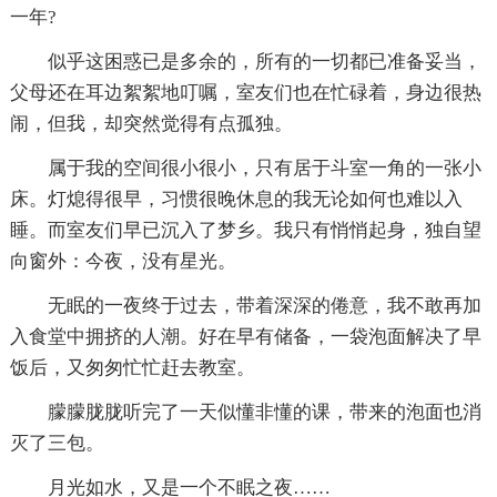
一年?
似乎这困惑已是多余的，所有的一切都已准备妥当，
父母还在耳边絮絮地叮嘱，室友们也在忙碌着，身边很热
闹，但我，却突然觉得有点孤独。
属于我的空间很小很小，只有居于斗室一角的一张小
床。灯熄得很早，习惯很晚休息的我无论如何也难以入
睡。而室友们早已沉入了梦乡。我只有悄悄起身，独自望
向窗外：今夜，没有星光。
无眠的一夜终于过去，带着深深的倦意，我不敢再加
入食堂中拥挤的人潮。好在早有储备，一袋泡面解决了早
饭后，又匆匆忙忙赶去教室。
朦朦胧胧听完了一天似懂非懂的课，带来的泡面也消
灭了三包。
月光如水，又是一个不眠之夜……