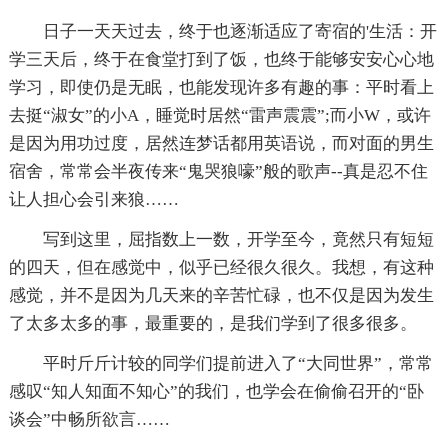
日子一天天过去，终于也逐渐适应了寄宿的'生活：开
学三天后，终于在食堂打到了饭，也终于能够安安心心地
学习，即使仍是无眠，也能发现许多有趣的事：平时看上
去挺“淑女”的小A，睡觉时居然“雷声震震”;而小W，或许
是因为用功过度，居然连梦话都用英语说，而对面的男生
宿舍，常常会半夜传来“鬼哭狼嚎”般的歌声--真是忍不住
让人担心会引来狼……
写到这里，屈指数上一数，开学至今，竟然只有短短
的四天，但在感觉中，似乎已经很久很久。我想，有这种
感觉，并不是因为几天来的辛苦忙碌，也不仅是因为发生
了太多太多的事，最重要的，是我们学到了很多很多。
平时斤斤计较的同学们提前进入了“大同世界”，常常
感叹“知人知面不知心”的我们，也学会在偷偷召开的“卧
谈会”中畅所欲言……