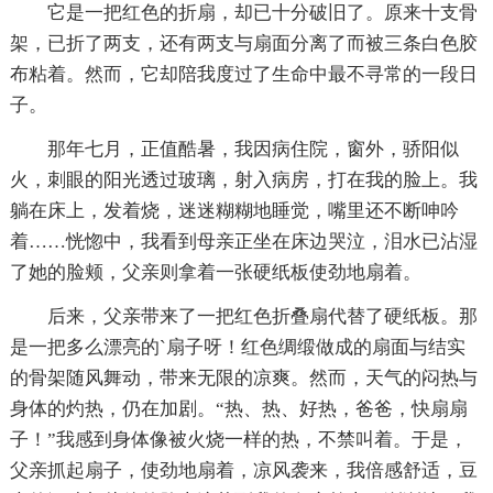
它是一把红色的折扇，却已十分破旧了。原来十支骨
架，已折了两支，还有两支与扇面分离了而被三条白色胶
布粘着。然而，它却陪我度过了生命中最不寻常的一段日
子。
那年七月，正值酷暑，我因病住院，窗外，骄阳似
火，刺眼的阳光透过玻璃，射入病房，打在我的脸上。我
躺在床上，发着烧，迷迷糊糊地睡觉，嘴里还不断呻吟
着……恍惚中，我看到母亲正坐在床边哭泣，泪水已沾湿
了她的脸颊，父亲则拿着一张硬纸板使劲地扇着。
后来，父亲带来了一把红色折叠扇代替了硬纸板。那
是一把多么漂亮的`扇子呀！红色绸缎做成的扇面与结实
的骨架随风舞动，带来无限的凉爽。然而，天气的闷热与
身体的灼热，仍在加剧。“热、热、好热，爸爸，快扇扇
子！”我感到身体像被火烧一样的热，不禁叫着。于是，
父亲抓起扇子，使劲地扇着，凉风袭来，我倍感舒适，豆