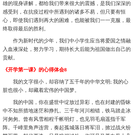
雄的现身讲解，都给我们带来很大的震撼，是我们深深的
感受到，在抗疫过程中所遇到的诸多不易，但只要有恒
心，即使我们遇到再大的困难，也能被我们一一克服，最
终取得最后的胜利。
作为新时代的少年，我们中小学生应当将爱国之情融
入血液深处，努力学习，期待长大后能为祖国做出自己的
贡献。
《开学第一课》的心得体会8
我的文字很小，却容纳了五千年的中华文明; 我的心
脏也很小，却藏着宏伟的中国梦。
我的中国，你在盛世中绽放过异彩，也在封建的昏昧
中不知所措地迷茫和挣扎。三千年河川相错，铁马踏走冰
河匆匆。曾有风雪相程千帐明灯，也见羽毛扇遥指千军
阵。千嶂里角声连营，奏起孤城落日将军泪，掀过战火纷