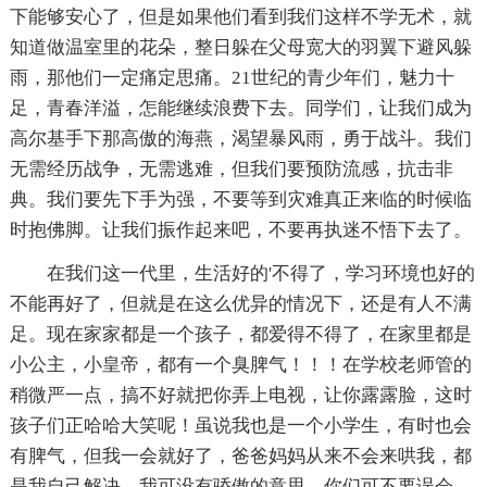
下能够安心了，但是如果他们看到我们这样不学无术，就
知道做温室里的花朵，整日躲在父母宽大的羽翼下避风躲
雨，那他们一定痛定思痛。21世纪的青少年们，魅力十
足，青春洋溢，怎能继续浪费下去。同学们，让我们成为
高尔基手下那高傲的海燕，渴望暴风雨，勇于战斗。我们
无需经历战争，无需逃难，但我们要预防流感，抗击非
典。我们要先下手为强，不要等到灾难真正来临的时候临
时抱佛脚。让我们振作起来吧，不要再执迷不悟下去了。
在我们这一代里，生活好的'不得了，学习环境也好的
不能再好了，但就是在这么优异的情况下，还是有人不满
足。现在家家都是一个孩子，都爱得不得了，在家里都是
小公主，小皇帝，都有一个臭脾气！！！在学校老师管的
稍微严一点，搞不好就把你弄上电视，让你露露脸，这时
孩子们正哈哈大笑呢！虽说我也是一个小学生，有时也会
有脾气，但我一会就好了，爸爸妈妈从来不会来哄我，都
是我自己解决，我可没有骄傲的意思，你们可不要误会