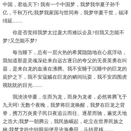
中国，君临天下! 我有一个中国梦，我梦我华夏子孙千
亿，千秋万代;我梦我家国与世同寿，我梦华夏千世，福泽
绵延……
你是否觉得我梦太过庞大而难以企及?但我又怎能不
梦?又怎能不梦?
每当睡下，总有一层火热的希冀隐隐地在心底浮动，
我知道那是灵魂深处来自远古逐日的夸父的无畏英勇在叫
嚣，是来自龙的血液在沸腾。我不安睡于沉睡中的巨龙的
庇护之下，我不安寇贼在巨龙的鳞间玩耍，我不安四围虎
视眈眈的目光……
我泱泱华夏，生而为龙，而身为龙者，必然将腾飞于
九天呵! 无数个夜晚，我梦将巨龙唤醒，我梦在巨龙之背
脊，携万万炎黄子民日夜追云而往、逐星而驰，遍览天地
之浩大;我梦一朝腾云，我民族崛起，屹立在世界民族之
林;我梦龙吟中转眼间便是沧海桑田，斗转星移……