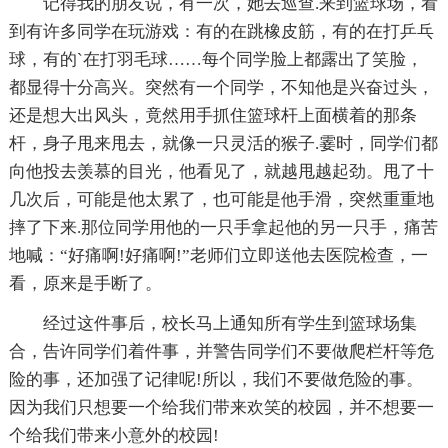
记得我的朋友说，有一次，她去巡查.来到篮球场，看
到有许多同学在玩游戏：有的在跳橡皮筋，有的在打乒乓
球，有的`在打羽毛球……每个同学脸上都露出了笑脸，
都显得十分高兴。突然有一个同学，不知他是兴奋过头，
还是想大出风头，竟然用手抓住篮球杆上面横着的那条
杆，身子甩来甩去，就像一只灵活的猴子.霎时，同学们都
向他投去羡慕的目光，他看见了，就越甩越起劲。甩了十
几次后，可能是他太累了，也可能是他手滑，突然重重地
摔了下来.那位同学用他的一只手拿起他的另一只手，痛苦
地喊：“好痛啊!好痛啊!”老师们立即送他去医院检查，一
看，原来是手断了。
经过这件事后，校长马上通知所有学生到篮球场集
合，告许同学们着件事，并警告同学们不要做爬栏杆等危
险的事，还加强了记律呢!所以，我们不要做危险的事。
因为我们只想要一个给我们带来欢笑的校园，并不想要一
个给我们带来小意外的校园!