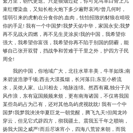
繁万里，朝代更迭。只是狼烟过处，你可见马革白骨上几
束红缨染血，又知长枪火炮下多少遍野哀鸿?曾几何时，
懦弱引来的虎豹在分食你的.血肉，怯怕招致的豺狼在啃咬
你的手足! 我有一个中国梦!我梦天佑中华，家国永安;我梦
再不见战火四燃，再不见生灵涂炭!我的中国，我希望你
强大，我希望你富强，我希望你再不陷于别国的阴霾，能
够自己张开双臂，挡战争和苦难于千里之外，护四方子民
周全!
我的中国，你地域广大，北往水草丰美，牛羊如珠;南
来碧波浩渺千顷;西去大漠孤烟，长河落日;东至小桥流
水，吴侬人家。山川相去，地脉连绵。然西有藏.独分子兴
风作浪，东有寇国频频来烦，更有南海诸国，不仅将我国
某些岛屿占为己有，还对其他岛屿虎视眈眈! 我有一个中
国梦!我梦我泱泱华夏巨龙一朝觉醒，腾飞九天!但闻龙吟
穿云，但见它式辟四方，彻我疆土。震我五千年之聩响，
扬我大国之威严!而后尽诛宵小，四海八荒皆来朝，而我